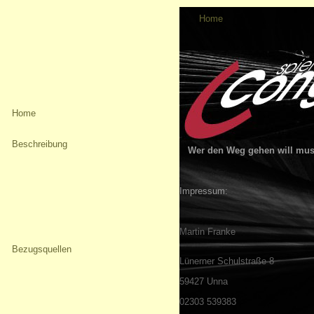
Home
Home
Beschreibung
Wer den Weg gehen will mu
Impressum:
Martin Franke
Bezugsquellen
Lünerner Schulstraße 8
59427 Unna
02303 539383